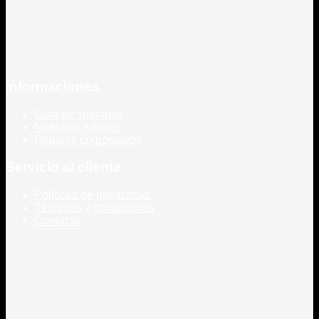
Informaciones
Guía de cuidados
Nuestros Arboles
Regalos corporativos
Servicio al cliente
Políticas de privacidad
Términos y condiciones
Contacto