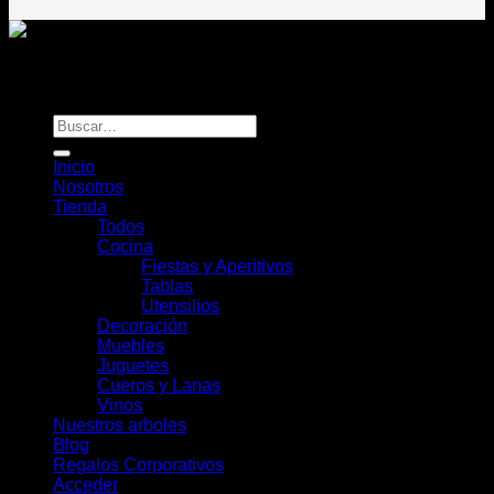
Todos los derechos reservados
Rou Chile - Esencia Natural
Buscar
por:
Inicio
Nosotros
Tienda
Todos
Cocina
Fiestas y Aperitivos
Tablas
Utensilios
Decoración
Muebles
Juguetes
Cueros y Lanas
Vinos
Nuestros arboles
Blog
Regalos Corporativos
Acceder