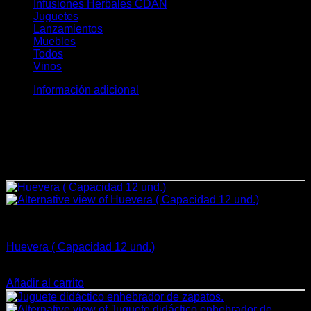
Infusiones Herbales CDAN
(28)
Juguetes
(8)
Lanzamientos
(11)
Muebles
(10)
Todos
(172)
Vinos
(5)
Información adicional
Peso
0,3 kg
Dimensiones
11 × 7 × 4 cm
Productos relacionados
Decoración
Huevera ( Capacidad 12 und.)
$
18.900
Añadir al carrito