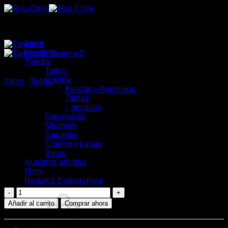
Saltar
al
contenido
Inicio
Nosotros
Tienda
Todos
Cocina
Inicio
/
Todos
Fiestas y Aperitivos
Tablas
Tarjetero
Utensilios
Decoración
Muebles
Juguetes
Cueros y Lanas
Vinos
$
12.900
Nuestros arboles
Blog
19 disponibles
Regalos Corporativos
Tarjetero
cantidad
Añadir al carrito
Comprar ahora