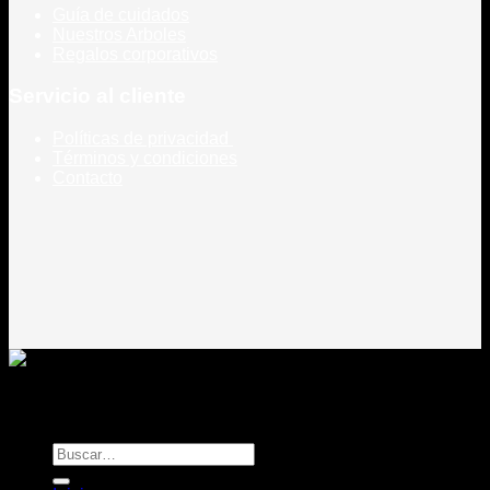
Guía de cuidados
Nuestros Arboles
Regalos corporativos
Servicio al cliente
Políticas de privacidad
Términos y condiciones
Contacto
Todos los derechos reservados
Rou Chile - Esencia Natural
Buscar
por: