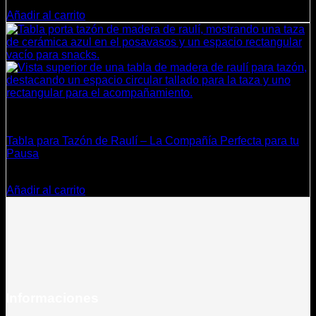
$
2.490
Añadir al carrito
Cocina
Tabla para Tazón de Raulí – La Compañía Perfecta para tu
Pausa
$
4.800
Añadir al carrito
Informaciones