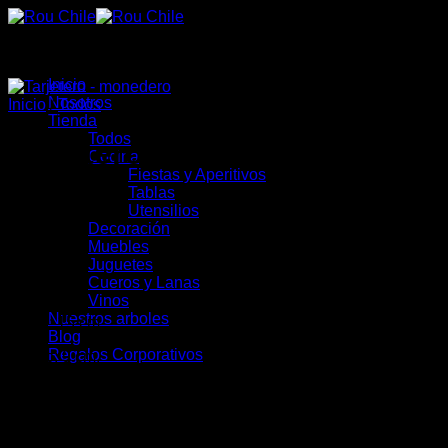
Saltar
al
contenido
Inicio
Nosotros
Inicio
/
Todos
Tienda
Todos
Tarjetero – monedero
Cocina
Fiestas y Aperitivos
Tablas
Utensilios
Decoración
Muebles
$
22.900
Juguetes
Cueros y Lanas
Vinos
Nuestros arboles
Largo: 15 cm.
Blog
Regalos Corporativos
Ancho: 9 cm.
Producto 100% cuero, hecho a mano.
Disponible para reserva