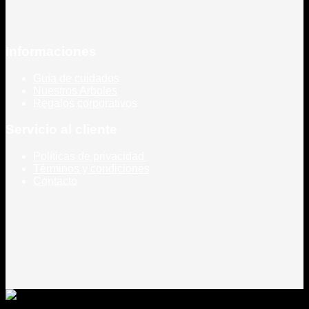
Informaciones
Guía de cuidados
Nuestros Arboles
Regalos corporativos
Servicio al cliente
Políticas de privacidad
Términos y condiciones
Contacto
Todos los derechos reservados