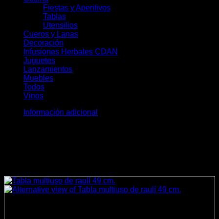
Fiestas y Aperitivos
(30)
Tablas
(23)
Utensilios
(28)
Cueros y Lanas
(19)
Decoración
(36)
Infusiones Herbales CDAN
(28)
Juguetes
(8)
Lanzamientos
(11)
Muebles
(10)
Todos
(172)
Vinos
(5)
Información adicional
Peso
0,3 kg
Dimensiones
15 × 9 × 5 cm
Productos relacionados
Cocina