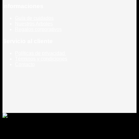
Informaciones
Guía de cuidados
Nuestros Arboles
Regalos corporativos
Servicio al cliente
Políticas de privacidad
Términos y condiciones
Contacto
Todos los derechos reservados
Rou Chile - Esencia Natural