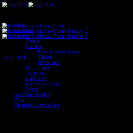
Saltar
al
contenido
Inicio
Nosotros
Tienda
Todos
Cocina
Fiestas y Aperitivos
Tablas
Inicio
/
Todos
Utensilios
Decoración
Tornamesa giratoria 45 cm.
Muebles
Juguetes
Cueros y Lanas
Vinos
Nuestros arboles
Blog
$
38.500
Regalos Corporativos
2 disponibles (puede reservarse)