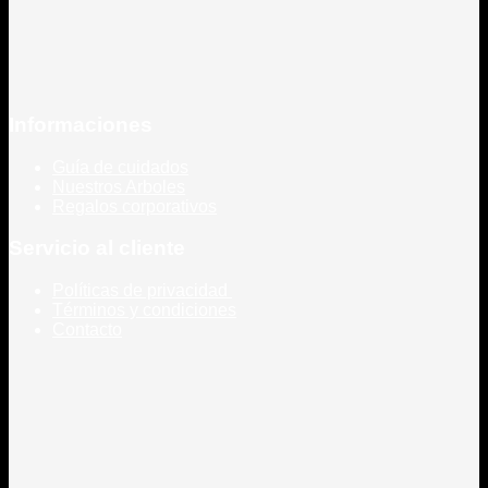
Informaciones
Guía de cuidados
Nuestros Arboles
Regalos corporativos
Servicio al cliente
Políticas de privacidad
Términos y condiciones
Contacto