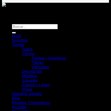
Todos los derechos reservados
Rou Chile - Esencia Natural
Buscar
por:
Inicio
Nosotros
Tienda
Todos
Cocina
Fiestas y Aperitivos
Tablas
Utensilios
Decoración
Muebles
Juguetes
Cueros y Lanas
Vinos
Nuestros arboles
Blog
Regalos Corporativos
Acceder