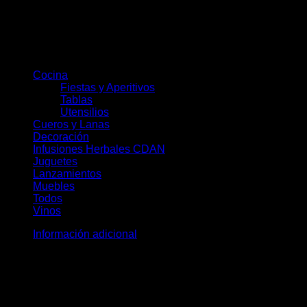
Categorías del producto
Cocina
(78)
Fiestas y Aperitivos
(30)
Tablas
(23)
Utensilios
(28)
Cueros y Lanas
(19)
Decoración
(36)
Infusiones Herbales CDAN
(28)
Juguetes
(8)
Lanzamientos
(11)
Muebles
(10)
Todos
(172)
Vinos
(5)
Información adicional
Peso
3,25 kg
Dimensiones
50 × 50 × 10 cm
Productos relacionados