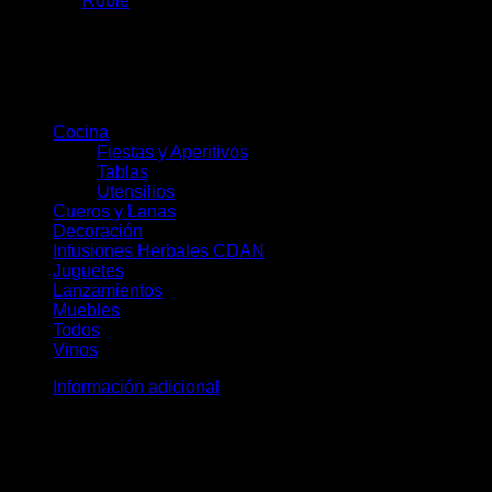
Etiqueta:
Roble
Categorías del producto
Cocina
(78)
Fiestas y Aperitivos
(30)
Tablas
(23)
Utensilios
(28)
Cueros y Lanas
(19)
Decoración
(36)
Infusiones Herbales CDAN
(28)
Juguetes
(8)
Lanzamientos
(11)
Muebles
(10)
Todos
(172)
Vinos
(5)
Información adicional
Peso
0,405 kg
Dimensiones
23 × 30,5 × 1,5 cm