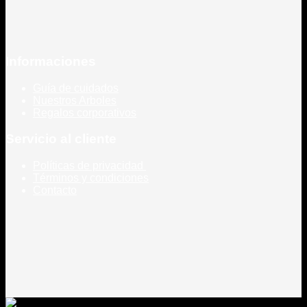
Informaciones
Guía de cuidados
Nuestros Arboles
Regalos corporativos
Servicio al cliente
Políticas de privacidad
Términos y condiciones
Contacto