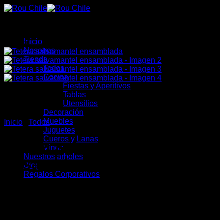
Saltar
al
contenido
Inicio
¡Oferta!
Nosotros
Tienda
Todos
Cocina
Fiestas y Aperitivos
Tablas
Utensilios
Decoración
Muebles
Inicio
/
Todos
Juguetes
Cueros y Lanas
Tetera salvamantel
Vinos
Nuestros arboles
ensamblada
Blog
Regalos Corporativos
El
El
$
11.450
$
9.900