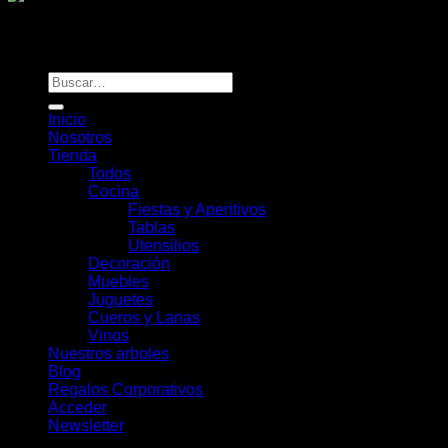
Todos los derechos reservados
Rou Chile - Esencia Natural
Buscar
por:
Inicio
Nosotros
Tienda
Todos
Cocina
Fiestas y Aperitivos
Tablas
Utensilios
Decoración
Muebles
Juguetes
Cueros y Lanas
Vinos
Nuestros arboles
Blog
Regalos Corporativos
Acceder
Newsletter