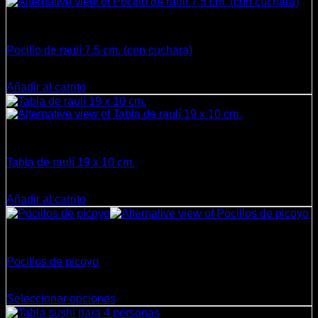
Cocina
Pocillo de raulí 7,5 cm. (con cuchara)
$
2.990
Añadir al carrito
Cocina
Tabla de raulí 19 x 10 cm.
$
4.990
Añadir al carrito
Cocina
Pocillos de picoyo
Rango
$
15.000
-
$
27.000
de
Seleccionar opciones
Este
precios: