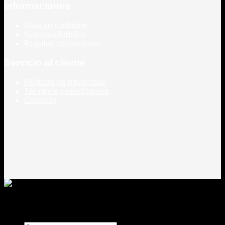
Informaciones
Guía de cuidados
Nuestros Arboles
Regalos corporativos
Servicio al cliente
Políticas de privacidad
Términos y condiciones
Contacto
Todos los derechos reservados
Rou Chile - Esencia Natural