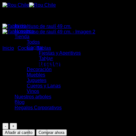
Saltar
al
contenido
Inicio
Nosotros
Tienda
Todos
Cocina
Inicio
/
Cocina
/
Tablas
Fiestas y Aperitivos
Tablas
Tabla multiuso de raulí 49
Utensilios
Decoración
cm.
Muebles
Juguetes
Cueros y Lanas
Vinos
Nuestros arboles
Blog
$
8.900
Regalos Corporativos
1 disponibles
Tabla
multiuso
Añadir al carrito
Comprar ahora