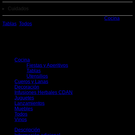
Cuidados
SKU:
TABLAASADO60CMROBLE
Categorías:
Cocina
,
Tablas
,
Todos
Categorías del producto
Cocina
(78)
Fiestas y Aperitivos
(30)
Tablas
(23)
Utensilios
(28)
Cueros y Lanas
(19)
Decoración
(36)
Infusiones Herbales CDAN
(28)
Juguetes
(8)
Lanzamientos
(11)
Muebles
(10)
Todos
(172)
Vinos
(5)
Descripción