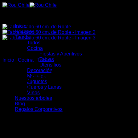
Saltar
al
contenido
Inicio
Nosotros
Tienda
Todos
Cocina
Fiestas y Aperitivos
Tablas
Inicio
/
Cocina
/
Tablas
Utensilios
Decoración
Tabla asado 60 cm. de
Muebles
Juguetes
Roble
Cueros y Lanas
Vinos
Nuestros arboles
Blog
Regalos Corporativos
$
25.000