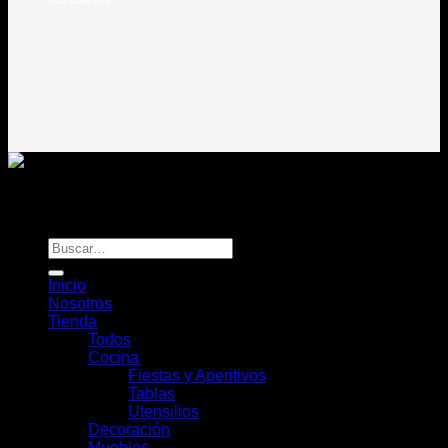
Todos los derechos reservados
Rou Chile - Esencia Natural
Buscar
por:
Inicio
Nosotros
Tienda
Todos
Cocina
Fiestas y Aperitivos
Tablas
Utensilios
Decoración
Muebles