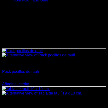
Información adicional
Imagen referencial , la que recibas puede tener variaciones
en el diseño y tonalidades naturales de las vetas de la
madera de roble.
Peso
2,85 kg
Dimensiones
62 × 32 × 5 cm
Productos relacionados
Cocina
Pack pocillos de raulí
$
8.500
Añadir al carrito
Cocina