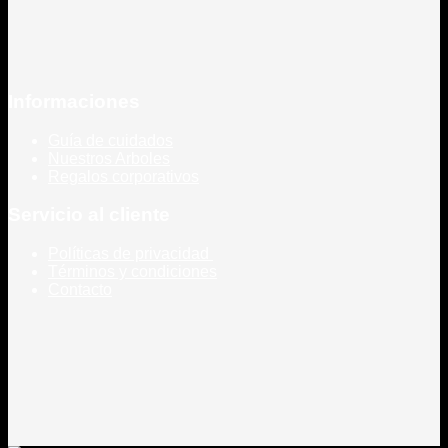
Informaciones
Guía de cuidados
Nuestros Arboles
Regalos corporativos
Servicio al cliente
Políticas de privacidad
Términos y condiciones
Contacto