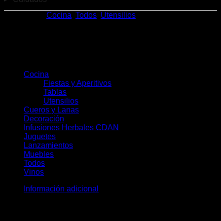
Categorías:
Cocina
,
Todos
,
Utensilios
Categorías del producto
Cocina
(78)
Fiestas y Aperitivos
(30)
Tablas
(23)
Utensilios
(28)
Cueros y Lanas
(19)
Decoración
(36)
Infusiones Herbales CDAN
(28)
Juguetes
(8)
Lanzamientos
(11)
Muebles
(10)
Todos
(172)
Vinos
(5)
Información adicional
Peso
0,6 kg
Dimensiones
27 × 27 × 4 cm