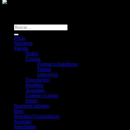
Todos los derechos reservados
Rou Chile - Esencia Natural
Buscar
por:
Inicio
Nosotros
Tienda
Todos
Cocina
Fiestas y Aperitivos
Tablas
Utensilios
Decoración
Muebles
Juguetes
Cueros y Lanas
Vinos
Nuestros arboles
Blog
Regalos Corporativos
Acceder
Newsletter