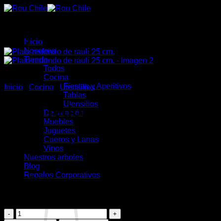
Saltar
al
contenido
Inicio
¡Oferta!
Nosotros
Tienda
Todos
Cocina
Fiestas y Aperitivos
Inicio
/
Cocina
/
Utensilios
Tablas
Utensilios
Plato redondo de raulí 25
Decoración
Muebles
cm.
Juguetes
Cueros y Lanas
Vinos
Nuestros arboles
Blog
Regalos Corporativos
El
El
$
9.000
$
8.200
precio
precio
4 disponibles (puede reservarse)
original
actual
era:
es:
Plato
$9.000.
$8.200.