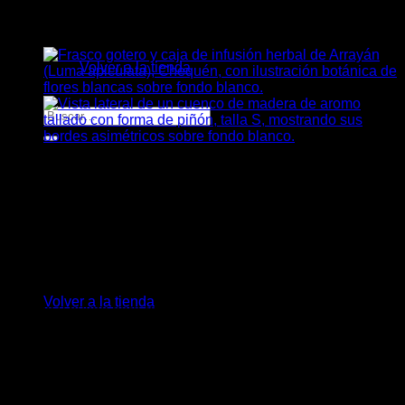
Cuenco Piñon M
No hay productos en el carrito.
Volver a la tienda
Buscar
por:
Carrito
$
29.500
El
Cuenco Piñón
es una pieza de artesanía en madera que
rinde un elegante homenaje al fruto sagrado del Pehuén
(Araucaria), un símbolo de la identidad del sur de Chile. Su
original silueta con terminaciones en punta no solo es un
detalle visualmente atractivo, sino que también facilita su
No hay productos en el carrito.
manipulación y uso diario.
Volver a la tienda
Tallado y pulido para resaltar las hermosas y cálidas vetas
naturales de la madera, este cuenco de tamaño mediano
(Talla M) es el complemento perfecto para quienes buscan
integrar elementos de diseño rústico, orgánico y con sentido
en su hogar.