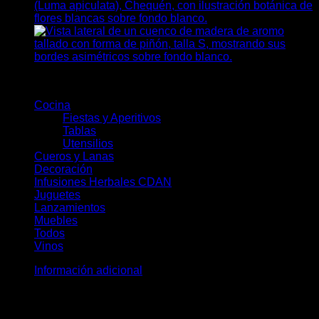
Categorías del producto
Cocina
(78)
Fiestas y Aperitivos
(30)
Tablas
(23)
Utensilios
(28)
Cueros y Lanas
(19)
Decoración
(36)
Infusiones Herbales CDAN
(28)
Juguetes
(8)
Lanzamientos
(11)
Muebles
(10)
Todos
(172)
Vinos
(5)
Información adicional
Peso
0,3 kg
Dimensiones
32 × 15 × 10 cm