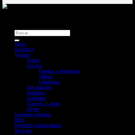
Todos los derechos reservados
Rou Chile - Esencia Natural
Buscar
por:
Inicio
Nosotros
Tienda
Todos
Cocina
Fiestas y Aperitivos
Tablas
Utensilios
Decoración
Muebles
Juguetes
Cueros y Lanas
Vinos
Nuestros arboles
Blog
Regalos Corporativos
Acceder