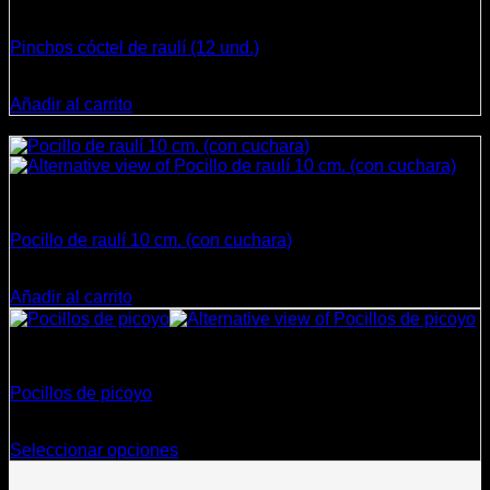
Cocina
Pinchos cóctel de raulí (12 und.)
$
5.950
Añadir al carrito
¡Oferta!
Cocina
Pocillo de raulí 10 cm. (con cuchara)
El
El
$
4.300
$
3.900
precio
precio
Añadir al carrito
original
actual
era:
es:
$4.300.
$3.900.
Cocina
Pocillos de picoyo
Rango
$
15.000
-
$
27.000
de
Seleccionar opciones
Este
precios:
producto
desde