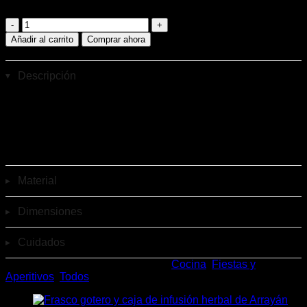
1 disponibles (puede reservarse)
Cuenco
Piñon
Añadir al carrito
Comprar ahora
M
cantidad
Descripción
Piezas vaciadas completamente a mano, artesanía
contemporánea muy bien realizada por el artesano Evaristo
Ruiz que es un verdadero artista de la madera. La suavidad
de su tallado y las vetas sedosas de la madera, son un
espectáculo a la vista, y en tu mesa se verán preciosas.
Ninguna pieza es igual a la otra.
Material
Dimensiones
Cuidados
SKU:
CUENPIN3014
Categorías:
Cocina
,
Fiestas y
Aperitivos
,
Todos