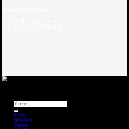
Servicio al cliente
Políticas de privacidad
Términos y condiciones
Contacto
Todos los derechos reservados
Rou Chile - Esencia Natural
Buscar
por:
Inicio
Nosotros
Tienda