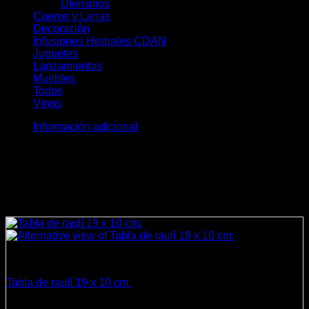
Utensilios
(28)
Cueros y Lanas
(19)
Decoración
(36)
Infusiones Herbales CDAN
(28)
Juguetes
(8)
Lanzamientos
(11)
Muebles
(10)
Todos
(172)
Vinos
(5)
Información adicional
Peso
0,1 kg
Dimensiones
27 × 8 × 4 cm
Productos relacionados
Cocina
Tabla de raulí 19 x 10 cm.
$
4.990