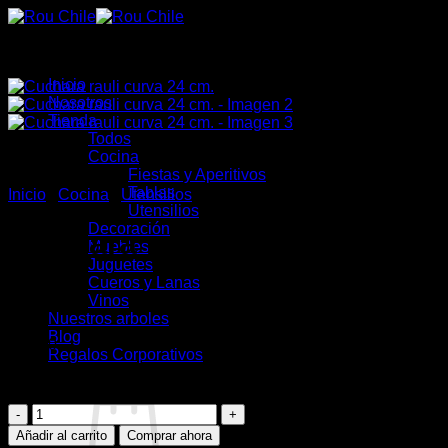
Saltar
al
contenido
Inicio
Nosotros
Tienda
Todos
Cocina
Fiestas y Aperitivos
Tablas
Inicio
/
Cocina
/
Utensilios
Utensilios
Decoración
Cuchara rauli curva 24 cm.
Muebles
Juguetes
Cueros y Lanas
Vinos
Nuestros arboles
Blog
$
2.100
Regalos Corporativos
10 disponibles (puede reservarse)
Cuchara
rauli
Añadir al carrito
Comprar ahora
curva