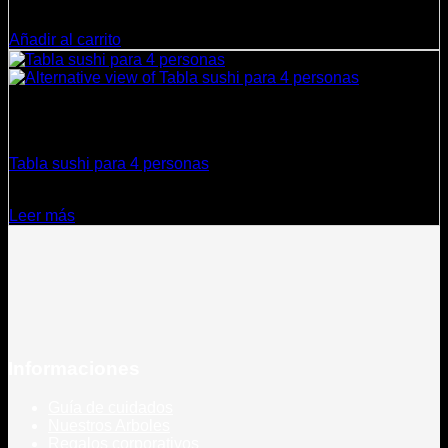
$
2.490
Añadir al carrito
Sin existencias
Cocina
Tabla sushi para 4 personas
$
19.900
Leer más
Informaciones
Guía de cuidados
Nuestros Arboles
Regalos corporativos