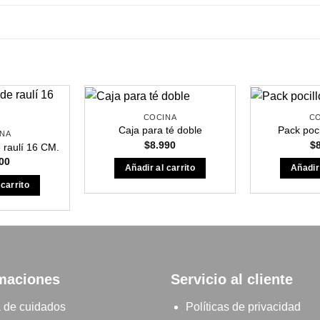
COCINA
C
Caja para té doble
Pack poci
NA
$
8.990
$
e raulí 16 CM.
00
Añadir al carrito
Añadir 
 carrito
maciones
Servicio al cliente
 de cuidados
Políticas de privacidad