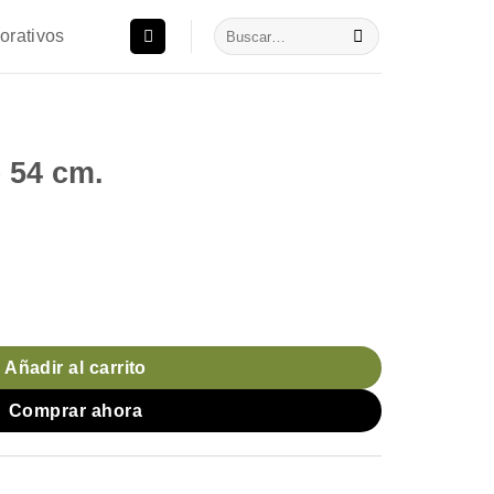
Buscar
orativos
por:
 54 cm.
io
l
ad
0.
Añadir al carrito
Comprar ahora