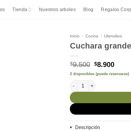
os
Tienda
Nuestros arboles
Blog
Regalos Corp
Inicio
/
Cocina
/
Utensilios
Cuchara grande
El
El
9.500
8.900
$
$
precio
prec
2 disponibles (puede reservarse)
original
actua
Cuchara grande 54 cm. cantid
era:
es:
$9.500.
$8.90
Descripción