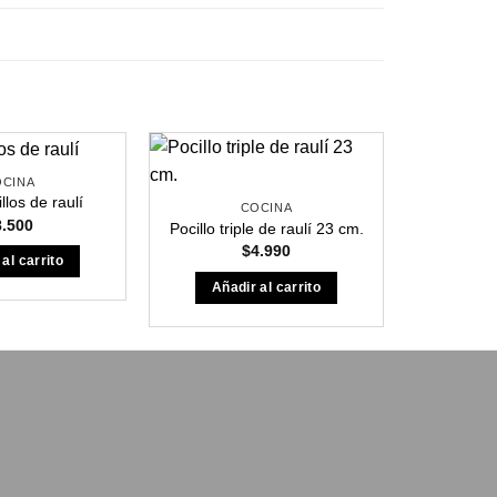
OCINA
llos de raulí
COCINA
8.500
Pocillo triple de raulí 23 cm.
$
4.990
al carrito
Añadir al carrito