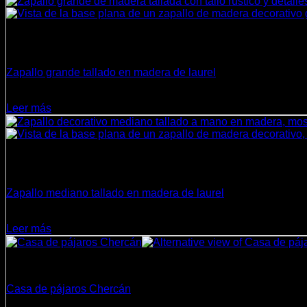
Sin existencias
Decoración
Zapallo grande tallado en madera de laurel
$
40.850
Leer más
Sin existencias
Decoración
Zapallo mediano tallado en madera de laurel
$
29.500
Leer más
Decoración
Casa de pájaros Chercán