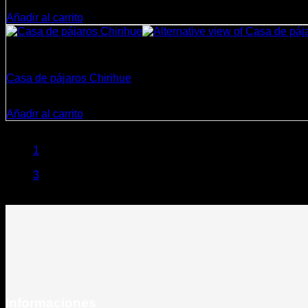
$
23.800
Añadir al carrito
Decoración
Casa de pájaros Chirihue
$
23.800
Añadir al carrito
1
2
3
Informaciones