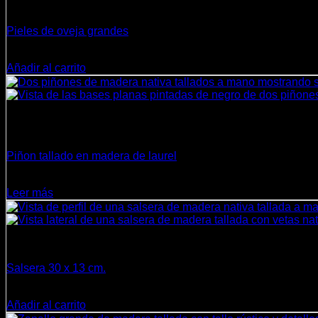
Cueros y Lanas
Pieles de oveja grandes
$
42.900
Añadir al carrito
Sin existencias
Decoración
Piñon tallado en madera de laurel
$
17.500
Leer más
Cocina
Salsera 30 x 13 cm.
$
33.500
Añadir al carrito