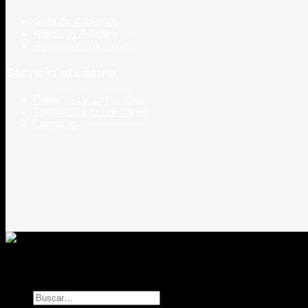
Guía de cuidados
Nuestros Arboles
Regalos corporativos
Servicio al cliente
Políticas de privacidad
Términos y condiciones
Contacto
Todos los derechos reservados
Rou Chile - Esencia Natural
Buscar