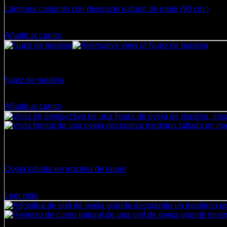
Lámpara colgante con desgaste natural de roble (90 cm.)
El
El
$
129.900
$
94.990
precio
precio
Añadir al carrito
original
actual
era:
es:
$129.900.
$94.990.
Decoración
Nuez de madera
$
20.850
Añadir al carrito
Sin existencias
Decoración
Oveja tallada en madera de laurel
$
29.000
Leer más